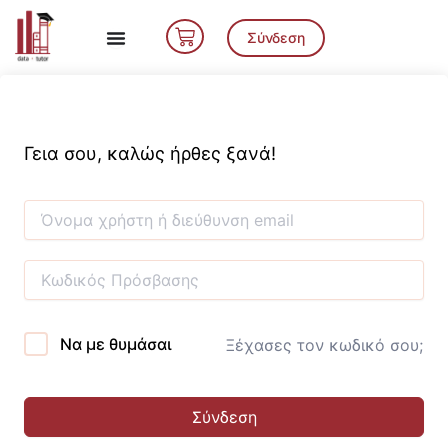
Μετάβαση
Cart
στο
Σύνδεση
περιεχόμενο
Γεια σου, καλώς ήρθες ξανά!
Να με θυμάσαι
Ξέχασες τον κωδικό σου;
Σύνδεση