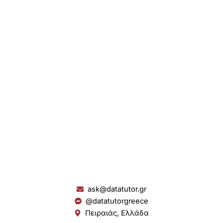
ask@datatutor.gr
@datatutorgreece
Πειραιάς, Ελλάδα
L
I
Y
S