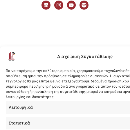
i
n
o
p
n
s
u
o
k
t
t
t
e
a
u
i
d
g
b
f
i
r
e
y
n
a
m
Διαχείριση Συγκατάθεσης
Για να παρέχουμε την καλύτερη εμπειρία, χρησιμοποιούμε τεχνολογίες όπ
αποθήκευση ή/και την πρόσβαση σε πληροφορίες συσκευών. Η συγκατάθε
τεχνολογίες θα μας επιτρέψει να επεξεργαστούμε δεδομένα προσωπικού
συμπεριφορά περιήγησης ή μοναδικά αναγνωριστικά σε αυτόν τον ιστότοπ
συγκατάθεση ή η ανάκληση της συγκατάθεσης, μπορεί να επηρεάσει αρν
λειτουργίες και δυνατότητες.
Λειτουργικά
Στατιστικά