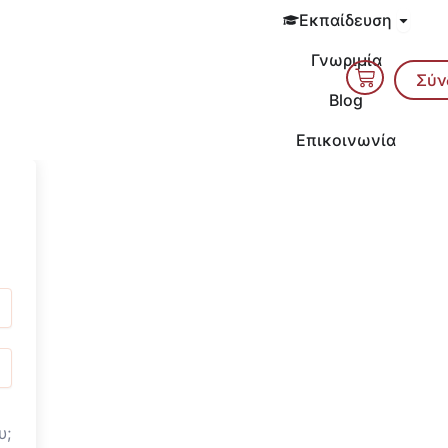
Open 
Εκπαίδευση
Γνωριμία
Cart
Σύν
Blog
Επικοινωνία
υ;