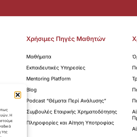
Χρήσιμες Πηγές Μαθητών
Χ
Μαθήματα
Ό
Εκπαιδευτικές Υπηρεσίες
Π
Mentoring Platform
Τ
Blog
Π
Analytics.
Podcast “Θέματα Περί Ανάλυσης”
Πο
 όπως
Συμβουλές Εταιρικής Χρηματοδότησης
Α
ευών. Η
Π
αστούμε
Πληροφορίες και Αίτηση Υποτροφίας
ναδικά
Α
 της