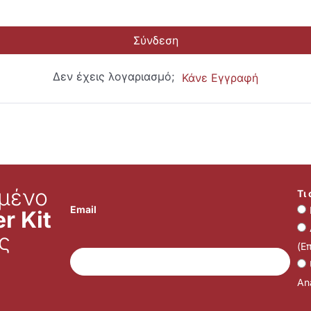
Σύνδεση
Δεν έχεις λογαριασμό;
Κάνε Εγγραφή
μένο
Τι
Email
r Kit
ς
(Ε
Ana