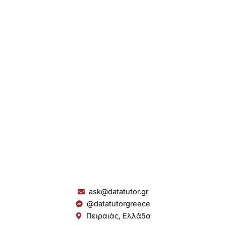
ask@datatutor.gr
@datatutorgreece
Πειραιάς, Ελλάδα
L
I
Y
S