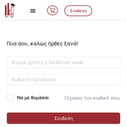
Μετάβαση
Cart
στο
Σύνδεση
περιεχόμενο
Γεια σου, καλώς ήρθες ξανά!
Να με θυμάσαι
Ξέχασες τον κωδικό σου;
Σύνδεση