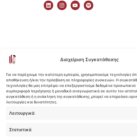
i
n
o
p
n
s
u
o
k
t
t
t
e
a
u
i
d
g
b
f
i
r
e
y
n
a
m
Διαχείριση Συγκατάθεσης
Για να παρέχουμε την καλύτερη εμπειρία, χρησιμοποιούμε τεχνολογίες όπ
αποθήκευση ή/και την πρόσβαση σε πληροφορίες συσκευών. Η συγκατάθε
τεχνολογίες θα μας επιτρέψει να επεξεργαστούμε δεδομένα προσωπικού
συμπεριφορά περιήγησης ή μοναδικά αναγνωριστικά σε αυτόν τον ιστότοπ
συγκατάθεση ή η ανάκληση της συγκατάθεσης, μπορεί να επηρεάσει αρν
λειτουργίες και δυνατότητες.
Λειτουργικά
Στατιστικά