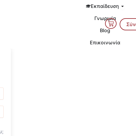
Open 
Εκπαίδευση
Γνωριμία
Cart
Σύν
Blog
Επικοινωνία
υ;