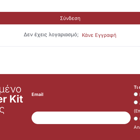
Σύνδεση
Δεν έχεις λογαριασμό;
Κάνε Εγγραφή
μένο
Τι
Email
r Kit
ς
(Ε
Ana