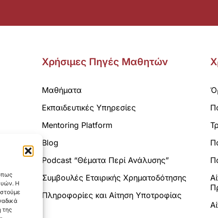
Χρήσιμες Πηγές Μαθητών
Χ
Μαθήματα
Ό
Εκπαιδευτικές Υπηρεσίες
Π
Mentoring Platform
Τ
Blog
Π
Analytics.
Podcast “Θέματα Περί Ανάλυσης”
Πο
 όπως
Συμβουλές Εταιρικής Χρηματοδότησης
Α
ευών. Η
Π
αστούμε
Πληροφορίες και Αίτηση Υποτροφίας
ναδικά
Α
 της