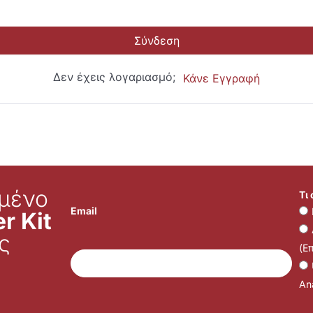
Σύνδεση
Δεν έχεις λογαριασμό;
Κάνε Εγγραφή
μένο
Τι
Email
r Kit
ς
(Ε
Ana