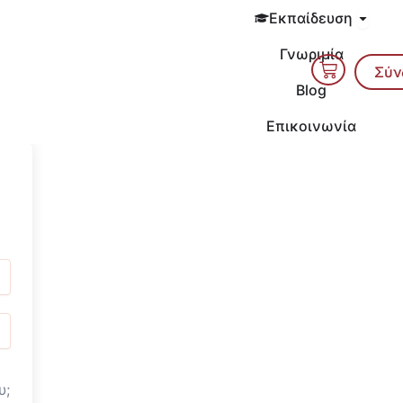
Open 
Εκπαίδευση
Γνωριμία
Cart
Σύν
Blog
Επικοινωνία
υ;