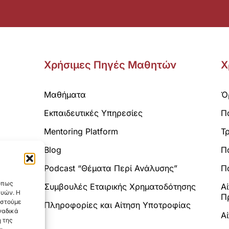
Χρήσιμες Πηγές Μαθητών
Χ
Μαθήματα
Ό
Εκπαιδευτικές Υπηρεσίες
Π
Mentoring Platform
Τ
Blog
Π
Analytics.
Podcast “Θέματα Περί Ανάλυσης”
Πο
 όπως
Συμβουλές Εταιρικής Χρηματοδότησης
Α
ευών. Η
Π
αστούμε
Πληροφορίες και Αίτηση Υποτροφίας
ναδικά
Α
 της