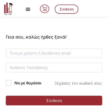
Μετάβαση
Cart
στο
Σύνδεση
περιεχόμενο
Γεια σου, καλώς ήρθες ξανά!
Να με θυμάσαι
Ξέχασες τον κωδικό σου;
Σύνδεση