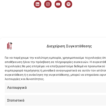
i
n
o
p
n
s
u
o
k
t
t
t
e
a
u
i
d
g
b
f
i
r
e
y
n
a
m
Διαχείριση Συγκατάθεσης
Για να παρέχουμε την καλύτερη εμπειρία, χρησιμοποιούμε τεχνολογίες όπ
αποθήκευση ή/και την πρόσβαση σε πληροφορίες συσκευών. Η συγκατάθε
τεχνολογίες θα μας επιτρέψει να επεξεργαστούμε δεδομένα προσωπικού
συμπεριφορά περιήγησης ή μοναδικά αναγνωριστικά σε αυτόν τον ιστότοπ
συγκατάθεση ή η ανάκληση της συγκατάθεσης, μπορεί να επηρεάσει αρν
λειτουργίες και δυνατότητες.
Λειτουργικά
Στατιστικά