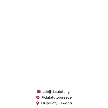
ask@datatutor.gr
@datatutorgreece
Πειραιάς, Ελλάδα
L
I
Y
S