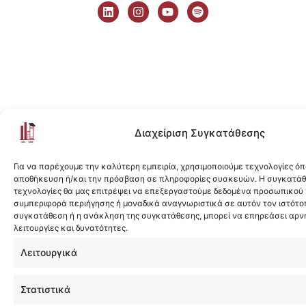
i
n
o
p
n
s
u
o
k
t
t
t
e
a
u
i
d
g
b
f
i
r
e
y
n
a
m
Διαχείριση Συγκατάθεσης
Για να παρέχουμε την καλύτερη εμπειρία, χρησιμοποιούμε τεχνολογίες όπ
αποθήκευση ή/και την πρόσβαση σε πληροφορίες συσκευών. Η συγκατάθε
τεχνολογίες θα μας επιτρέψει να επεξεργαστούμε δεδομένα προσωπικού
συμπεριφορά περιήγησης ή μοναδικά αναγνωριστικά σε αυτόν τον ιστότοπ
συγκατάθεση ή η ανάκληση της συγκατάθεσης, μπορεί να επηρεάσει αρν
λειτουργίες και δυνατότητες.
Λειτουργικά
Στατιστικά