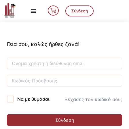
Μετάβαση
Cart
στο
Σύνδεση
περιεχόμενο
Γεια σου, καλώς ήρθες ξανά!
Να με θυμάσαι
Ξέχασες τον κωδικό σου;
Σύνδεση