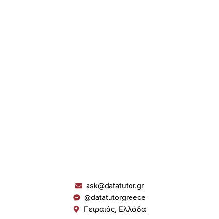
ask@datatutor.gr
@datatutorgreece
Πειραιάς, Ελλάδα
L
I
Y
S