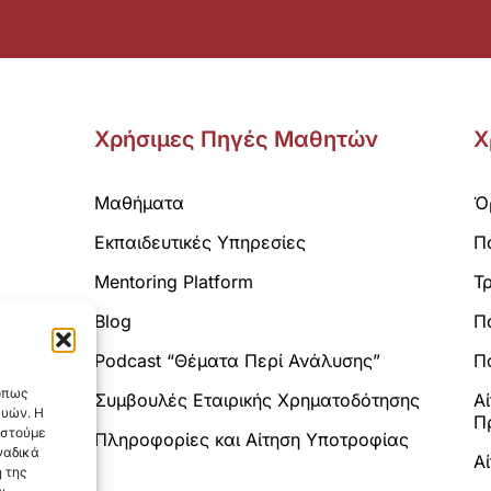
Χρήσιμες Πηγές Μαθητών
Χ
Μαθήματα
Ό
Εκπαιδευτικές Υπηρεσίες
Π
Mentoring Platform
Τ
Blog
Π
Analytics.
Podcast “Θέματα Περί Ανάλυσης”
Πο
 όπως
Συμβουλές Εταιρικής Χρηματοδότησης
Α
ευών. Η
Π
αστούμε
Πληροφορίες και Αίτηση Υποτροφίας
ναδικά
Α
 της