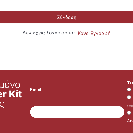
Σύνδεση
Δεν έχεις λογαριασμό;
Κάνε Εγγραφή
μένο
Τι
Email
r Kit
ς
(Ε
Ana