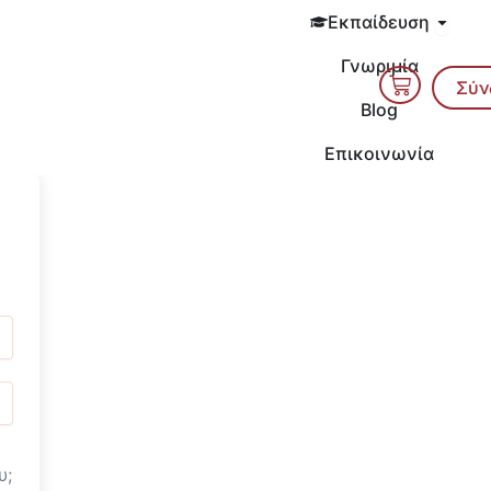
Open 
Εκπαίδευση
Γνωριμία
Cart
Σύν
Blog
Επικοινωνία
υ;