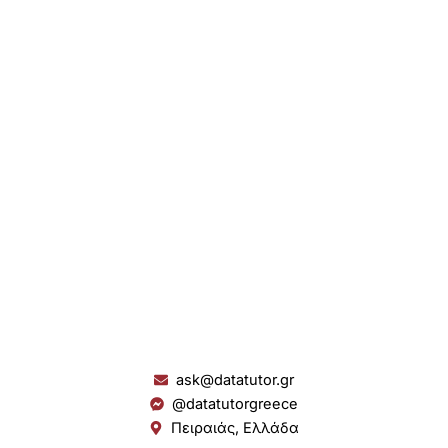
ask@datatutor.gr
@datatutorgreece
Πειραιάς, Ελλάδα
L
I
Y
S