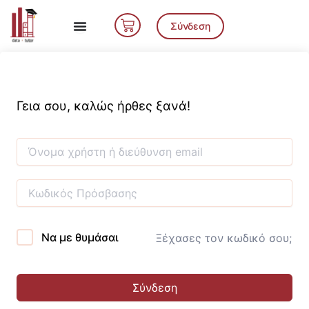
Μετάβαση
Cart
στο
Σύνδεση
περιεχόμενο
Γεια σου, καλώς ήρθες ξανά!
Να με θυμάσαι
Ξέχασες τον κωδικό σου;
Σύνδεση