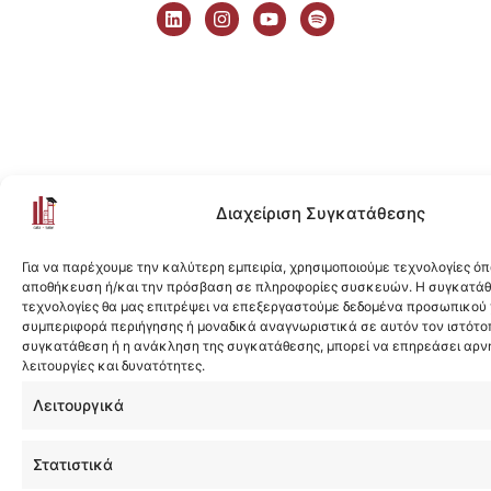
i
n
o
p
n
s
u
o
k
t
t
t
e
a
u
i
d
g
b
f
i
r
e
y
n
a
m
Διαχείριση Συγκατάθεσης
Για να παρέχουμε την καλύτερη εμπειρία, χρησιμοποιούμε τεχνολογίες όπ
αποθήκευση ή/και την πρόσβαση σε πληροφορίες συσκευών. Η συγκατάθε
τεχνολογίες θα μας επιτρέψει να επεξεργαστούμε δεδομένα προσωπικού
συμπεριφορά περιήγησης ή μοναδικά αναγνωριστικά σε αυτόν τον ιστότοπ
συγκατάθεση ή η ανάκληση της συγκατάθεσης, μπορεί να επηρεάσει αρν
λειτουργίες και δυνατότητες.
Λειτουργικά
Στατιστικά