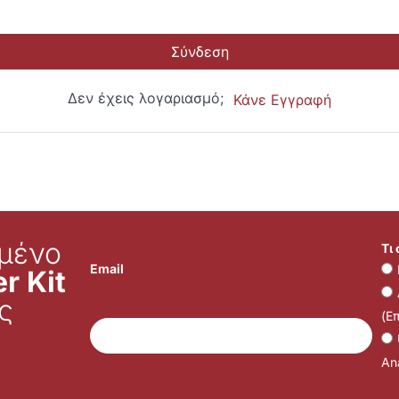
Σύνδεση
Δεν έχεις λογαριασμό;
Κάνε Εγγραφή
μένο
Τι
Email
r Kit
ς
(Ε
Ana