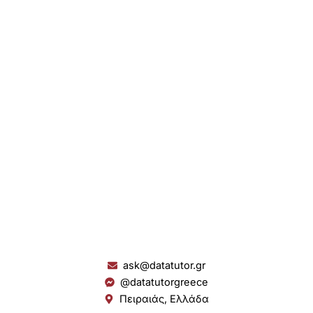
ask@datatutor.gr
@datatutorgreece
Πειραιάς, Ελλάδα
L
I
Y
S