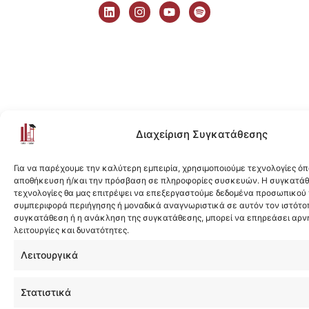
i
n
o
p
n
s
u
o
k
t
t
t
e
a
u
i
d
g
b
f
i
r
e
y
n
a
m
Διαχείριση Συγκατάθεσης
Για να παρέχουμε την καλύτερη εμπειρία, χρησιμοποιούμε τεχνολογίες όπ
αποθήκευση ή/και την πρόσβαση σε πληροφορίες συσκευών. Η συγκατάθε
τεχνολογίες θα μας επιτρέψει να επεξεργαστούμε δεδομένα προσωπικού
συμπεριφορά περιήγησης ή μοναδικά αναγνωριστικά σε αυτόν τον ιστότοπ
συγκατάθεση ή η ανάκληση της συγκατάθεσης, μπορεί να επηρεάσει αρν
λειτουργίες και δυνατότητες.
Λειτουργικά
Στατιστικά