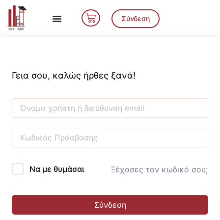
Μετάβαση
Cart
στο
Σύνδεση
περιεχόμενο
Γεια σου, καλώς ήρθες ξανά!
Να με θυμάσαι
Ξέχασες τον κωδικό σου;
Σύνδεση