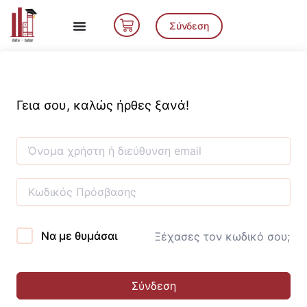
Μετάβαση
Cart
στο
Σύνδεση
περιεχόμενο
Γεια σου, καλώς ήρθες ξανά!
Να με θυμάσαι
Ξέχασες τον κωδικό σου;
Σύνδεση