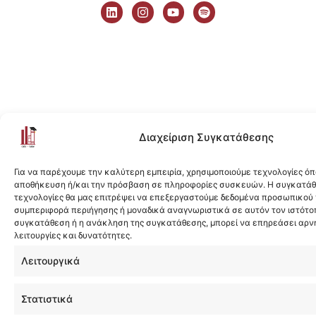
i
n
o
p
n
s
u
o
k
t
t
t
e
a
u
i
d
g
b
f
i
r
e
y
n
a
m
Διαχείριση Συγκατάθεσης
Για να παρέχουμε την καλύτερη εμπειρία, χρησιμοποιούμε τεχνολογίες όπ
αποθήκευση ή/και την πρόσβαση σε πληροφορίες συσκευών. Η συγκατάθε
τεχνολογίες θα μας επιτρέψει να επεξεργαστούμε δεδομένα προσωπικού
συμπεριφορά περιήγησης ή μοναδικά αναγνωριστικά σε αυτόν τον ιστότοπ
συγκατάθεση ή η ανάκληση της συγκατάθεσης, μπορεί να επηρεάσει αρν
λειτουργίες και δυνατότητες.
Λειτουργικά
Στατιστικά