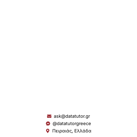
ask@datatutor.gr
@datatutorgreece
Πειραιάς, Ελλάδα
L
I
Y
S