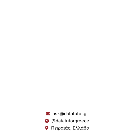
ask@datatutor.gr
@datatutorgreece
Πειραιάς, Ελλάδα
L
I
Y
S