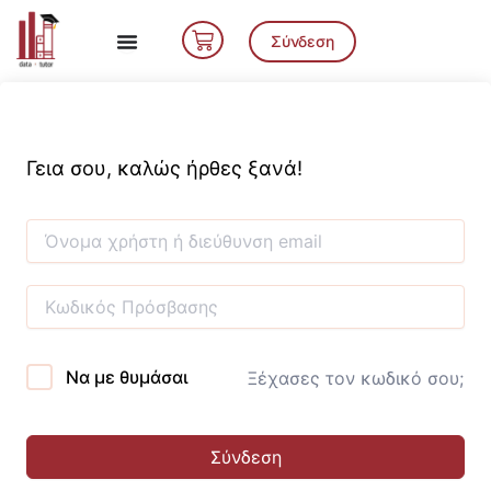
Μετάβαση
Cart
στο
Σύνδεση
περιεχόμενο
Γεια σου, καλώς ήρθες ξανά!
Να με θυμάσαι
Ξέχασες τον κωδικό σου;
Σύνδεση