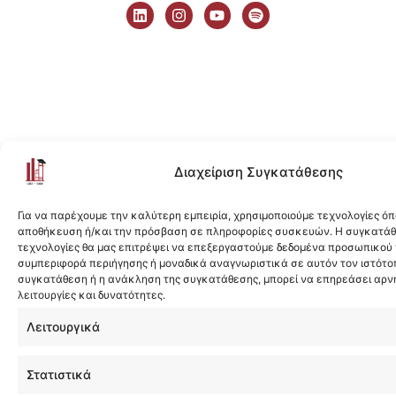
i
n
o
p
n
s
u
o
k
t
t
t
e
a
u
i
d
g
b
f
i
r
e
y
n
a
m
Διαχείριση Συγκατάθεσης
Για να παρέχουμε την καλύτερη εμπειρία, χρησιμοποιούμε τεχνολογίες όπ
αποθήκευση ή/και την πρόσβαση σε πληροφορίες συσκευών. Η συγκατάθε
τεχνολογίες θα μας επιτρέψει να επεξεργαστούμε δεδομένα προσωπικού
συμπεριφορά περιήγησης ή μοναδικά αναγνωριστικά σε αυτόν τον ιστότοπ
συγκατάθεση ή η ανάκληση της συγκατάθεσης, μπορεί να επηρεάσει αρν
λειτουργίες και δυνατότητες.
Λειτουργικά
Στατιστικά