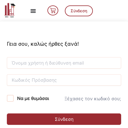
Μετάβαση
Cart
στο
Σύνδεση
περιεχόμενο
Γεια σου, καλώς ήρθες ξανά!
Να με θυμάσαι
Ξέχασες τον κωδικό σου;
Σύνδεση