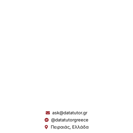
ask@datatutor.gr
@datatutorgreece
Πειραιάς, Ελλάδα
L
I
Y
S