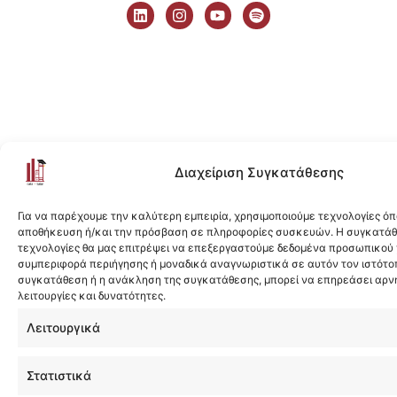
i
n
o
p
n
s
u
o
k
t
t
t
e
a
u
i
d
g
b
f
i
r
e
y
n
a
m
Διαχείριση Συγκατάθεσης
Για να παρέχουμε την καλύτερη εμπειρία, χρησιμοποιούμε τεχνολογίες όπ
αποθήκευση ή/και την πρόσβαση σε πληροφορίες συσκευών. Η συγκατάθε
τεχνολογίες θα μας επιτρέψει να επεξεργαστούμε δεδομένα προσωπικού
συμπεριφορά περιήγησης ή μοναδικά αναγνωριστικά σε αυτόν τον ιστότοπ
συγκατάθεση ή η ανάκληση της συγκατάθεσης, μπορεί να επηρεάσει αρν
λειτουργίες και δυνατότητες.
Λειτουργικά
Στατιστικά