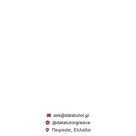
ask@datatutor.gr
@datatutorgreece
Πειραιάς, Ελλάδα
L
I
Y
S