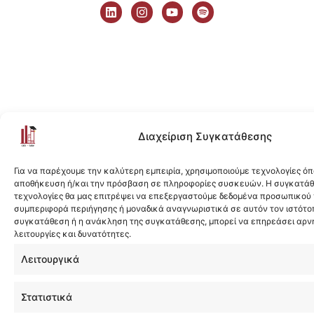
i
n
o
p
n
s
u
o
k
t
t
t
e
a
u
i
d
g
b
f
i
r
e
y
n
a
m
Διαχείριση Συγκατάθεσης
Για να παρέχουμε την καλύτερη εμπειρία, χρησιμοποιούμε τεχνολογίες όπ
αποθήκευση ή/και την πρόσβαση σε πληροφορίες συσκευών. Η συγκατάθε
τεχνολογίες θα μας επιτρέψει να επεξεργαστούμε δεδομένα προσωπικού
συμπεριφορά περιήγησης ή μοναδικά αναγνωριστικά σε αυτόν τον ιστότοπ
συγκατάθεση ή η ανάκληση της συγκατάθεσης, μπορεί να επηρεάσει αρν
λειτουργίες και δυνατότητες.
Λειτουργικά
Στατιστικά