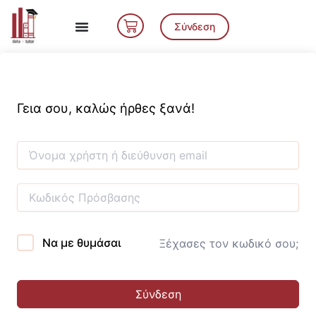
Μετάβαση
Cart
στο
Σύνδεση
περιεχόμενο
Γεια σου, καλώς ήρθες ξανά!
Να με θυμάσαι
Ξέχασες τον κωδικό σου;
Σύνδεση