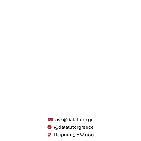
ask@datatutor.gr
@datatutorgreece
Πειραιάς, Ελλάδα
L
I
Y
S