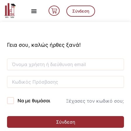
Μετάβαση
Cart
στο
Σύνδεση
περιεχόμενο
Γεια σου, καλώς ήρθες ξανά!
Να με θυμάσαι
Ξέχασες τον κωδικό σου;
Σύνδεση