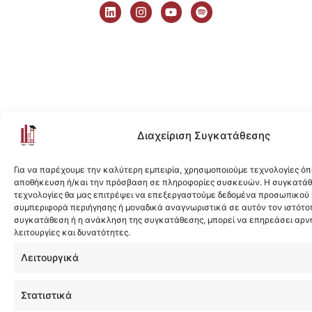
i
n
o
p
n
s
u
o
k
t
t
t
e
a
u
i
d
g
b
f
i
r
e
y
n
a
m
Διαχείριση Συγκατάθεσης
Για να παρέχουμε την καλύτερη εμπειρία, χρησιμοποιούμε τεχνολογίες όπ
αποθήκευση ή/και την πρόσβαση σε πληροφορίες συσκευών. Η συγκατάθε
τεχνολογίες θα μας επιτρέψει να επεξεργαστούμε δεδομένα προσωπικού
συμπεριφορά περιήγησης ή μοναδικά αναγνωριστικά σε αυτόν τον ιστότοπ
συγκατάθεση ή η ανάκληση της συγκατάθεσης, μπορεί να επηρεάσει αρν
λειτουργίες και δυνατότητες.
Λειτουργικά
Στατιστικά