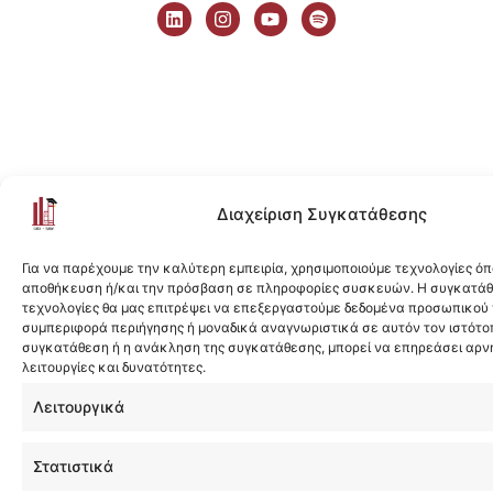
i
n
o
p
n
s
u
o
k
t
t
t
e
a
u
i
d
g
b
f
i
r
e
y
n
a
m
Διαχείριση Συγκατάθεσης
Για να παρέχουμε την καλύτερη εμπειρία, χρησιμοποιούμε τεχνολογίες όπ
αποθήκευση ή/και την πρόσβαση σε πληροφορίες συσκευών. Η συγκατάθε
τεχνολογίες θα μας επιτρέψει να επεξεργαστούμε δεδομένα προσωπικού
συμπεριφορά περιήγησης ή μοναδικά αναγνωριστικά σε αυτόν τον ιστότοπ
συγκατάθεση ή η ανάκληση της συγκατάθεσης, μπορεί να επηρεάσει αρν
λειτουργίες και δυνατότητες.
Λειτουργικά
Στατιστικά