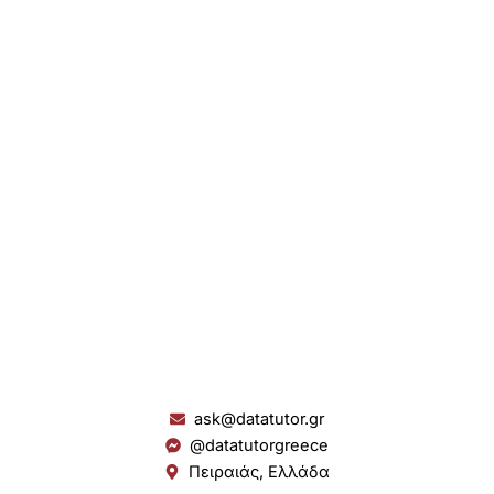
ask@datatutor.gr
@datatutorgreece
Πειραιάς, Ελλάδα
L
I
Y
S