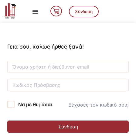
Μετάβαση
Cart
στο
Σύνδεση
περιεχόμενο
Γεια σου, καλώς ήρθες ξανά!
Να με θυμάσαι
Ξέχασες τον κωδικό σου;
Σύνδεση