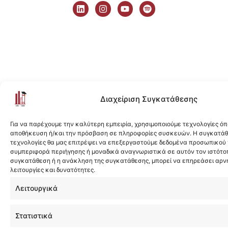
i
n
o
p
n
s
u
o
k
t
t
t
e
a
u
i
d
g
b
f
i
r
e
y
n
a
m
Διαχείριση Συγκατάθεσης
Για να παρέχουμε την καλύτερη εμπειρία, χρησιμοποιούμε τεχνολογίες όπ
αποθήκευση ή/και την πρόσβαση σε πληροφορίες συσκευών. Η συγκατάθε
τεχνολογίες θα μας επιτρέψει να επεξεργαστούμε δεδομένα προσωπικού
συμπεριφορά περιήγησης ή μοναδικά αναγνωριστικά σε αυτόν τον ιστότοπ
συγκατάθεση ή η ανάκληση της συγκατάθεσης, μπορεί να επηρεάσει αρν
λειτουργίες και δυνατότητες.
Λειτουργικά
Στατιστικά