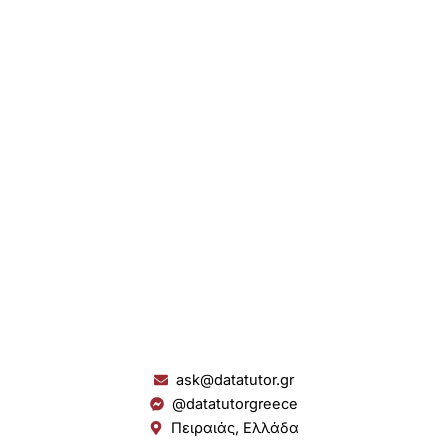
ask@datatutor.gr
@datatutorgreece
Πειραιάς, Ελλάδα
L
I
Y
S