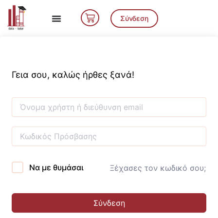
Μετάβαση
Cart
στο
Σύνδεση
περιεχόμενο
Γεια σου, καλώς ήρθες ξανά!
Να με θυμάσαι
Ξέχασες τον κωδικό σου;
Σύνδεση