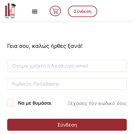
Μετάβαση
Cart
στο
Σύνδεση
περιεχόμενο
Γεια σου, καλώς ήρθες ξανά!
Να με θυμάσαι
Ξέχασες τον κωδικό σου;
Σύνδεση