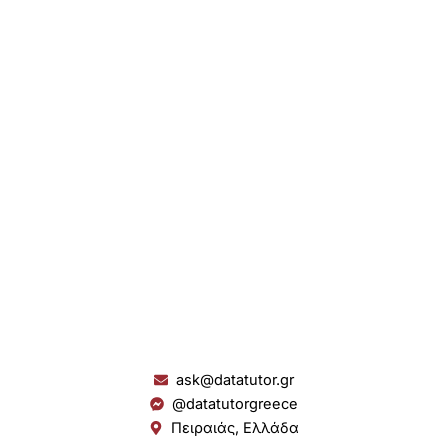
ask@datatutor.gr
@datatutorgreece
Πειραιάς, Ελλάδα
L
I
Y
S