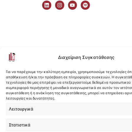
i
n
o
p
n
s
u
o
k
t
t
t
e
a
u
i
d
g
b
f
i
r
e
y
n
a
m
Διαχείριση Συγκατάθεσης
Για να παρέχουμε την καλύτερη εμπειρία, χρησιμοποιούμε τεχνολογίες όπ
αποθήκευση ή/και την πρόσβαση σε πληροφορίες συσκευών. Η συγκατάθε
τεχνολογίες θα μας επιτρέψει να επεξεργαστούμε δεδομένα προσωπικού
συμπεριφορά περιήγησης ή μοναδικά αναγνωριστικά σε αυτόν τον ιστότοπ
συγκατάθεση ή η ανάκληση της συγκατάθεσης, μπορεί να επηρεάσει αρν
λειτουργίες και δυνατότητες.
Λειτουργικά
Στατιστικά