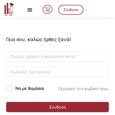
Μετάβαση
Cart
στο
Σύνδεση
περιεχόμενο
Γεια σου, καλώς ήρθες ξανά!
Να με θυμάσαι
Ξέχασες τον κωδικό σου;
Σύνδεση