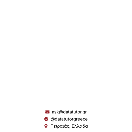
ask@datatutor.gr
@datatutorgreece
Πειραιάς, Ελλάδα
L
I
Y
S