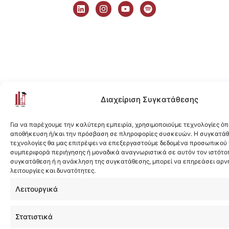
i
n
o
p
n
s
u
o
k
t
t
t
e
a
u
i
d
g
b
f
i
r
e
y
n
a
m
Διαχείριση Συγκατάθεσης
Για να παρέχουμε την καλύτερη εμπειρία, χρησιμοποιούμε τεχνολογίες όπ
αποθήκευση ή/και την πρόσβαση σε πληροφορίες συσκευών. Η συγκατάθε
τεχνολογίες θα μας επιτρέψει να επεξεργαστούμε δεδομένα προσωπικού
συμπεριφορά περιήγησης ή μοναδικά αναγνωριστικά σε αυτόν τον ιστότοπ
συγκατάθεση ή η ανάκληση της συγκατάθεσης, μπορεί να επηρεάσει αρν
λειτουργίες και δυνατότητες.
Λειτουργικά
Στατιστικά