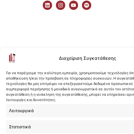
i
n
o
p
n
s
u
o
k
t
t
t
e
a
u
i
d
g
b
f
i
r
e
y
n
a
m
Διαχείριση Συγκατάθεσης
Για να παρέχουμε την καλύτερη εμπειρία, χρησιμοποιούμε τεχνολογίες όπ
αποθήκευση ή/και την πρόσβαση σε πληροφορίες συσκευών. Η συγκατάθε
τεχνολογίες θα μας επιτρέψει να επεξεργαστούμε δεδομένα προσωπικού
συμπεριφορά περιήγησης ή μοναδικά αναγνωριστικά σε αυτόν τον ιστότοπ
συγκατάθεση ή η ανάκληση της συγκατάθεσης, μπορεί να επηρεάσει αρν
λειτουργίες και δυνατότητες.
Λειτουργικά
Στατιστικά