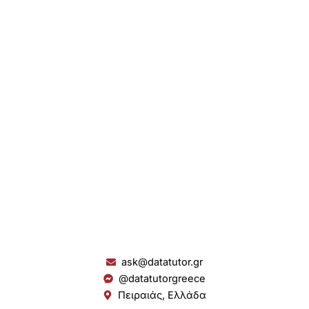
ask@datatutor.gr
@datatutorgreece
Πειραιάς, Ελλάδα
L
I
Y
S