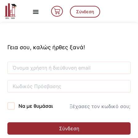
Μετάβαση
Cart
στο
Σύνδεση
περιεχόμενο
Γεια σου, καλώς ήρθες ξανά!
Να με θυμάσαι
Ξέχασες τον κωδικό σου;
Σύνδεση