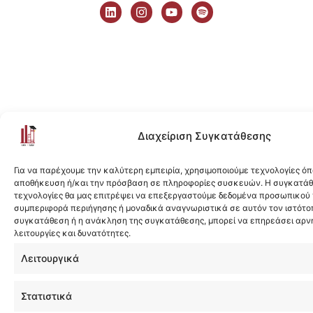
i
n
o
p
n
s
u
o
k
t
t
t
e
a
u
i
d
g
b
f
i
r
e
y
n
a
m
Διαχείριση Συγκατάθεσης
Για να παρέχουμε την καλύτερη εμπειρία, χρησιμοποιούμε τεχνολογίες όπ
αποθήκευση ή/και την πρόσβαση σε πληροφορίες συσκευών. Η συγκατάθε
τεχνολογίες θα μας επιτρέψει να επεξεργαστούμε δεδομένα προσωπικού
συμπεριφορά περιήγησης ή μοναδικά αναγνωριστικά σε αυτόν τον ιστότοπ
συγκατάθεση ή η ανάκληση της συγκατάθεσης, μπορεί να επηρεάσει αρν
λειτουργίες και δυνατότητες.
Λειτουργικά
Στατιστικά