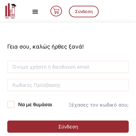
Μετάβαση
Cart
στο
Σύνδεση
περιεχόμενο
Γεια σου, καλώς ήρθες ξανά!
Να με θυμάσαι
Ξέχασες τον κωδικό σου;
Σύνδεση