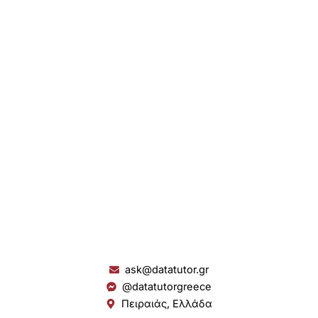
ask@datatutor.gr
@datatutorgreece
Πειραιάς, Ελλάδα
L
I
Y
S