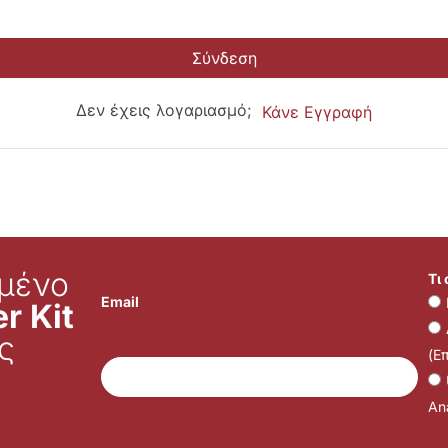
Σύνδεση
Δεν έχεις λογαριασμό;
Κάνε Εγγραφή
μένο
Τι
Email
r Kit
ς
(Ε
Ana