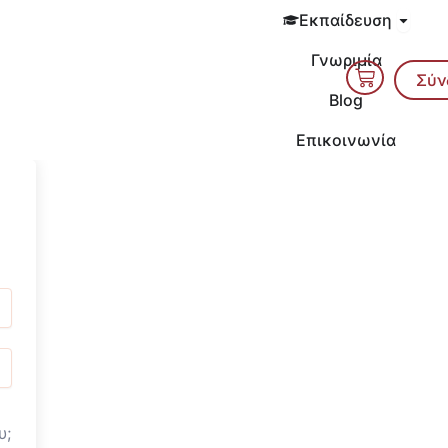
Open 
Εκπαίδευση
Γνωριμία
Cart
Σύν
Blog
Επικοινωνία
υ;