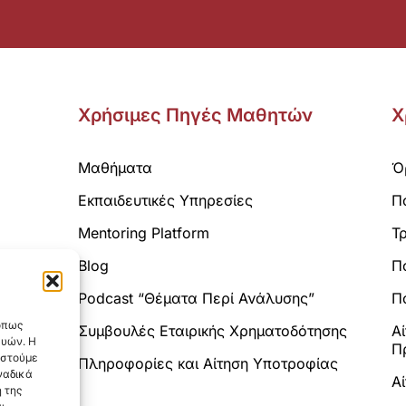
Χρήσιμες Πηγές Μαθητών
Χ
Μαθήματα
Ό
Εκπαιδευτικές Υπηρεσίες
Π
Mentoring Platform
Τ
Blog
Π
Analytics.
Podcast “Θέματα Περί Ανάλυσης”
Πο
 όπως
Συμβουλές Εταιρικής Χρηματοδότησης
Α
ευών. Η
Π
αστούμε
Πληροφορίες και Αίτηση Υποτροφίας
ναδικά
Α
 της