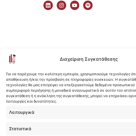
i
n
o
p
n
s
u
o
k
t
t
t
e
a
u
i
d
g
b
f
i
r
e
y
n
a
m
Διαχείριση Συγκατάθεσης
Για να παρέχουμε την καλύτερη εμπειρία, χρησιμοποιούμε τεχνολογίες όπ
αποθήκευση ή/και την πρόσβαση σε πληροφορίες συσκευών. Η συγκατάθε
τεχνολογίες θα μας επιτρέψει να επεξεργαστούμε δεδομένα προσωπικού
συμπεριφορά περιήγησης ή μοναδικά αναγνωριστικά σε αυτόν τον ιστότοπ
συγκατάθεση ή η ανάκληση της συγκατάθεσης, μπορεί να επηρεάσει αρν
λειτουργίες και δυνατότητες.
Λειτουργικά
Στατιστικά