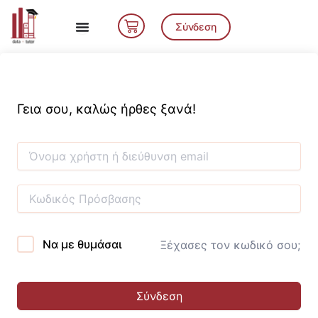
Μετάβαση
Cart
στο
Σύνδεση
περιεχόμενο
Γεια σου, καλώς ήρθες ξανά!
Να με θυμάσαι
Ξέχασες τον κωδικό σου;
Σύνδεση