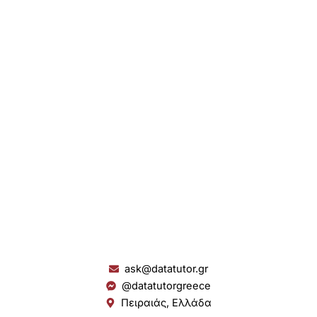
ask@datatutor.gr
@datatutorgreece
Πειραιάς, Ελλάδα
L
I
Y
S