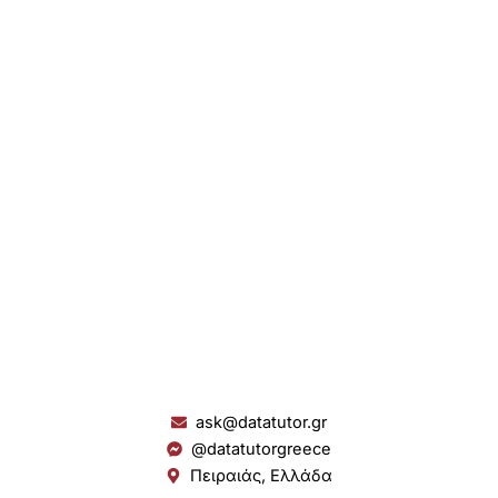
ask@datatutor.gr
@datatutorgreece
Πειραιάς, Ελλάδα
L
I
Y
S