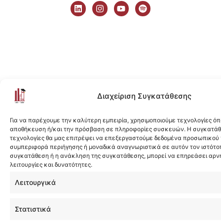
i
n
o
p
n
s
u
o
k
t
t
t
e
a
u
i
d
g
b
f
i
r
e
y
n
a
m
Διαχείριση Συγκατάθεσης
Για να παρέχουμε την καλύτερη εμπειρία, χρησιμοποιούμε τεχνολογίες όπ
αποθήκευση ή/και την πρόσβαση σε πληροφορίες συσκευών. Η συγκατάθε
τεχνολογίες θα μας επιτρέψει να επεξεργαστούμε δεδομένα προσωπικού
συμπεριφορά περιήγησης ή μοναδικά αναγνωριστικά σε αυτόν τον ιστότοπ
συγκατάθεση ή η ανάκληση της συγκατάθεσης, μπορεί να επηρεάσει αρν
λειτουργίες και δυνατότητες.
Λειτουργικά
Στατιστικά