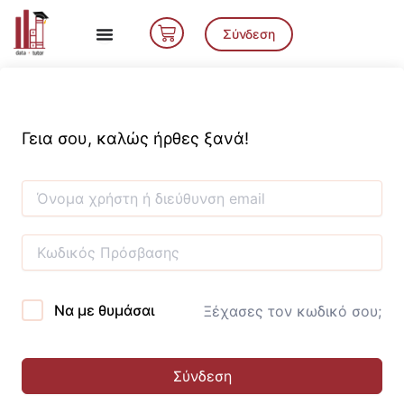
Μετάβαση
Cart
στο
Σύνδεση
περιεχόμενο
Γεια σου, καλώς ήρθες ξανά!
Να με θυμάσαι
Ξέχασες τον κωδικό σου;
Σύνδεση