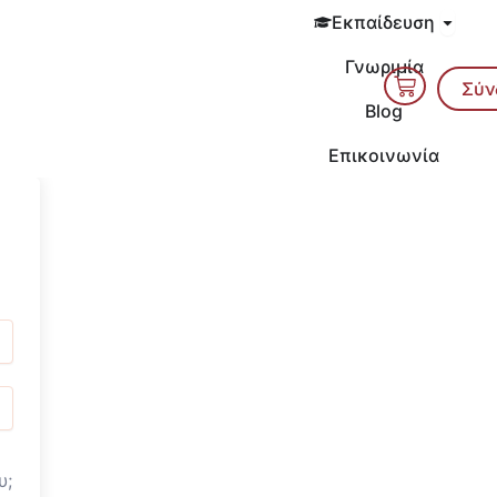
Open 
Εκπαίδευση
Γνωριμία
Cart
Σύν
Blog
Επικοινωνία
υ;