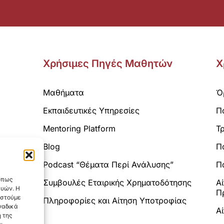
Χρήσιμες Πηγές Μαθητών
Χ
Μαθήματα
Ό
Εκπαιδευτικές Υπηρεσίες
Π
Mentoring Platform
Τ
Blog
Π
Analytics.
Podcast “Θέματα Περί Ανάλυσης”
Πο
 όπως
Συμβουλές Εταιρικής Χρηματοδότησης
Α
ευών. Η
Π
αστούμε
Πληροφορίες και Αίτηση Υποτροφίας
ναδικά
Α
 της