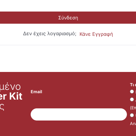
Σύνδεση
Δεν έχεις λογαριασμό;
Κάνε Εγγραφή
μένο
Τι
Email
r Kit
ς
(Ε
Ana