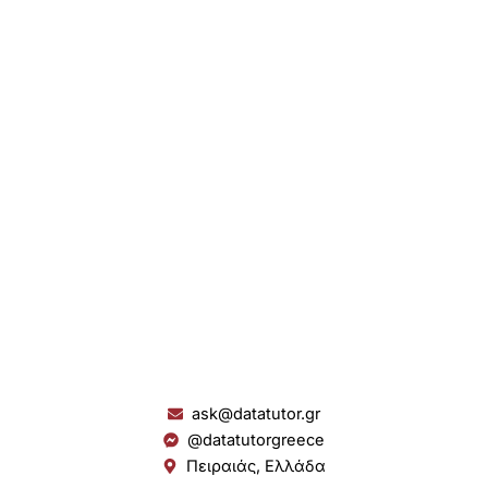
ask@datatutor.gr
@datatutorgreece
Πειραιάς, Ελλάδα
L
I
Y
S