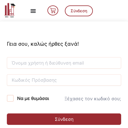
Μετάβαση
Cart
στο
Σύνδεση
περιεχόμενο
Γεια σου, καλώς ήρθες ξανά!
Να με θυμάσαι
Ξέχασες τον κωδικό σου;
Σύνδεση