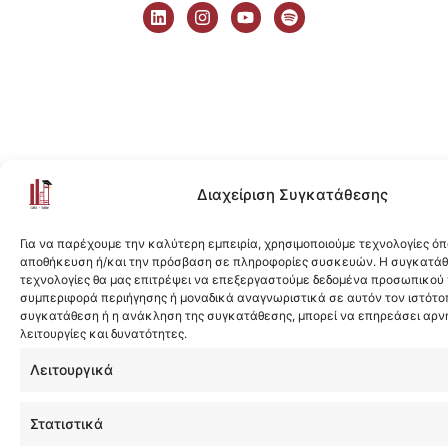
i
n
o
p
n
s
u
o
k
t
t
t
e
a
u
i
d
g
b
f
i
r
e
y
n
a
m
Διαχείριση Συγκατάθεσης
Για να παρέχουμε την καλύτερη εμπειρία, χρησιμοποιούμε τεχνολογίες όπ
αποθήκευση ή/και την πρόσβαση σε πληροφορίες συσκευών. Η συγκατάθε
τεχνολογίες θα μας επιτρέψει να επεξεργαστούμε δεδομένα προσωπικού
συμπεριφορά περιήγησης ή μοναδικά αναγνωριστικά σε αυτόν τον ιστότοπ
συγκατάθεση ή η ανάκληση της συγκατάθεσης, μπορεί να επηρεάσει αρν
λειτουργίες και δυνατότητες.
Λειτουργικά
Στατιστικά