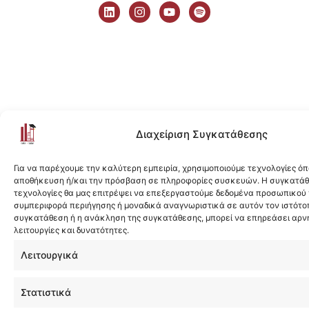
i
n
o
p
n
s
u
o
k
t
t
t
e
a
u
i
d
g
b
f
i
r
e
y
n
a
m
Διαχείριση Συγκατάθεσης
Για να παρέχουμε την καλύτερη εμπειρία, χρησιμοποιούμε τεχνολογίες όπ
αποθήκευση ή/και την πρόσβαση σε πληροφορίες συσκευών. Η συγκατάθε
τεχνολογίες θα μας επιτρέψει να επεξεργαστούμε δεδομένα προσωπικού
συμπεριφορά περιήγησης ή μοναδικά αναγνωριστικά σε αυτόν τον ιστότοπ
συγκατάθεση ή η ανάκληση της συγκατάθεσης, μπορεί να επηρεάσει αρν
λειτουργίες και δυνατότητες.
Λειτουργικά
Στατιστικά