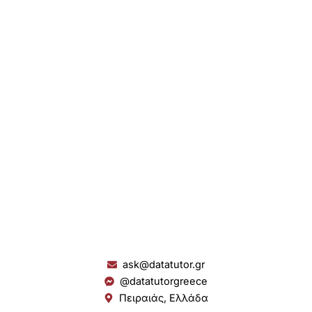
ask@datatutor.gr
@datatutorgreece
Πειραιάς, Ελλάδα
L
I
Y
S