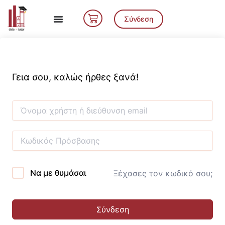
Μετάβαση
Cart
στο
Σύνδεση
περιεχόμενο
Γεια σου, καλώς ήρθες ξανά!
Να με θυμάσαι
Ξέχασες τον κωδικό σου;
Σύνδεση