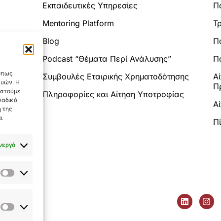
Εκπαιδευτικές Υπηρεσίες
Π
Mentoring Platform
Τ
Blog
Π
Analytics.
Podcast “Θέματα Περί Ανάλυσης”
Πο
 όπως
Συμβουλές Εταιρικής Χρηματοδότησης
Α
ευών. Η
Π
αστούμε
Πληροφορίες και Αίτηση Υποτροφίας
ναδικά
Α
 της
ι
Π
νεργό
Στατιστικά
L
I
tatutor.gr
i
n
Εμπορικής
utorgreece
n
s
Προώθησης