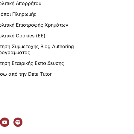
ολιτική Απορρήτου
ρόποι Πληρωμής
ολιτική Επιστροφής Χρημάτων
λιτική Cookies (ΕΕ)
ίτηση Συμμετοχής Blog Authoring
ρογράμματος
ίτηση Εταιρικής Εκπαίδευσης
ίσω από την Data Tutor
Y
S
o
p
u
o