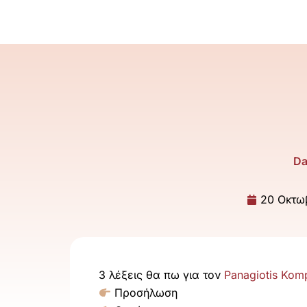
Μετάβαση
στο
περιεχόμενο
Da
20 Οκτω
3 λέξεις θα πω για τον
Panagiotis Kom
Προσήλωση