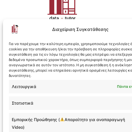
Διαχείριση Συγκατάθεσης
Η ολοκληρωμένη e-learning λύση για Data 
Για να παρέχουμε την καλύτερη εμπειρία, χρησιμοποιούμε τεχνολογίες
cookies για την αποθήκευση ή/και την πρόσβαση σε πληροφορίες συσκ
συγκατάθεση για τις εν λόγω τεχνολογίες θα μας επιτρέψει να επεξεργ
δεδομένα προσωπικού χαρακτήρα, όπως συμπεριφορά περιήγησης ή μο
αναγνωριστικά σε αυτόν τον ιστότοπο. Η μη συγκατάθεση ή η ανάκληση
συγκατάθεσης, μπορεί να επηρεάσει αρνητικά ορισμένες λειτουργίες κα
Designed & Developed by
Flare
δυνατότητες.
Λειτουργικά
Πάντα ε
Στατιστικά
ask@da
Εμπορικής Προώθησης (
Απαραίτητο για αναπαραγωγή
@datat
Video)