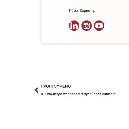
Prev
ΠΡΟΗΓΟΎΜΕΝΟ
4+1 καλύτερα websites για την εύρεση datasets