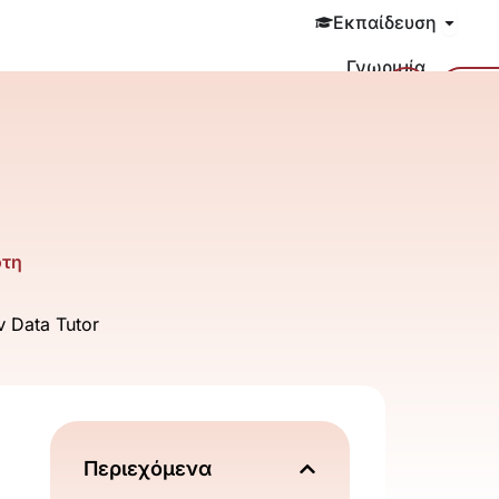
Open 
Εκπαίδευση
Γνωριμία
Cart
Σύν
Blog
Επικοινωνία
ότη
ν Data Tutor
Περιεχόμενα