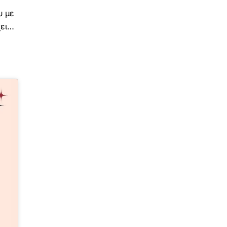
υ με
χει…