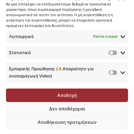
θα μας επιτρέψει να επεξεργαστούμε δεδομένα προσωπικού
Email
*
χαρακτήρα, όπως συμπεριφορά περιήγησης ή μοναδικά
αναγνωριστικά σε αυτόν τον ιστότοπο. Η μη συγκατάθεση ή η
ανάκληση της συγκατάθεσης, μπορεί να επηρεάσει αρνητικά
ορισμένες λειτουργίες και δυνατότητες.
LinkedIn Profile
*
Λειτουργικά
Πάντα ενεργό
Consent
*
Στατιστικά
Με την επιλογή αυτή, αποδέχομαι την
Στατιστ
Πολιτική Απορρήτου
και τους
Όρους Χρήσης
της Data Tutor, καθώς και επιθυμώ να
Εμπορικής Προώθησης (
Απαραίτητο για
λαμβάνω εκπαιδευτικές συμβουλές, νέα,
Εμπορικ
αναπαραγωγή Video)
εκδηλώσεις και προσφορές. Μπορείτε
Προώθη
οποιαδήποτε στιγμή να επιλέξετε την
(
απεγγραφή από σχετική αλληλογραφία.
Αποδοχή
Απαραίτ
Ας Ξεκινήσουμε!
για
Δεν αποδέχομαι
αναπαρ
Video)
Αποθήκευση προτιμήσεων