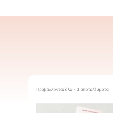
Μετάβαση
στο
περιεχόμενο
So
b
Προβάλλονται όλα - 3 αποτελέσματα
pr
lo
to
hi