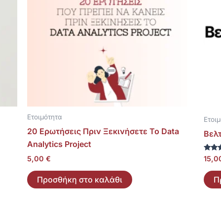
Ετοιμότητα
Ετοι
20 Ερωτήσεις Πριν Ξεκινήσετε Το Data
Βελ
Analytics Project
Βαθμ
5,00
€
15,
με
5.00
από 5
Προσθήκη στο καλάθι
Π