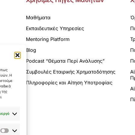
Χρήσιμες Πηγές Μαθητών
Χ
Μαθήματα
Ό
Εκπαιδευτικές Υπηρεσίες
Π
Mentoring Platform
Τ
Blog
Π
Analytics.
Podcast “Θέματα Περί Ανάλυσης”
Πο
 όπως
Συμβουλές Εταιρικής Χρηματοδότησης
Α
ευών. Η
Π
αστούμε
Πληροφορίες και Αίτηση Υποτροφίας
ναδικά
Α
 της
ι
Π
νεργό
Στατιστικά