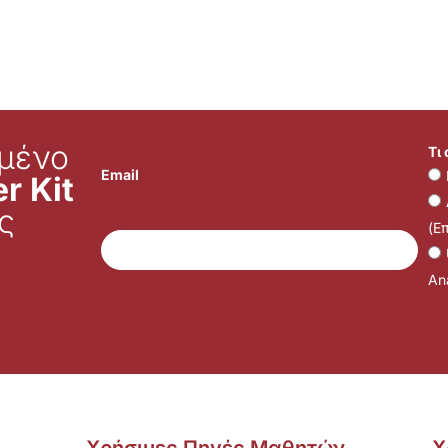
μένο
Τι
Email
r Kit
ς
(Ε
Ana