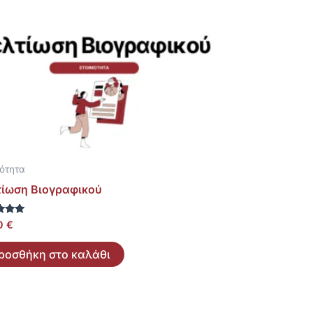
μότητα
τίωση Βιογραφικού
ολογήθηκε
00
€
ροσθήκη στο καλάθι