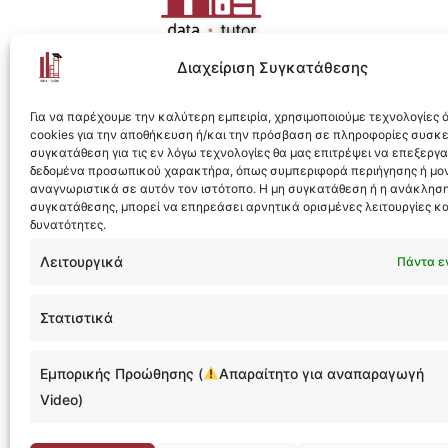
Διαχείριση Συγκατάθεσης
Η ολοκληρωμένη e-learning λύση για Data 
Για να παρέχουμε την καλύτερη εμπειρία, χρησιμοποιούμε τεχνολογίες
cookies για την αποθήκευση ή/και την πρόσβαση σε πληροφορίες συσκ
συγκατάθεση για τις εν λόγω τεχνολογίες θα μας επιτρέψει να επεξεργ
δεδομένα προσωπικού χαρακτήρα, όπως συμπεριφορά περιήγησης ή μο
αναγνωριστικά σε αυτόν τον ιστότοπο. Η μη συγκατάθεση ή η ανάκληση
συγκατάθεσης, μπορεί να επηρεάσει αρνητικά ορισμένες λειτουργίες κα
Designed & Developed by
Flare
δυνατότητες.
Λειτουργικά
Πάντα ε
Στατιστικά
ask@da
Εμπορικής Προώθησης (
Απαραίτητο για αναπαραγωγή
@datat
Video)
Πειρα