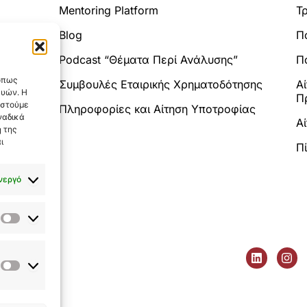
Mentoring Platform
Τ
Blog
Π
Analytics.
Podcast “Θέματα Περί Ανάλυσης”
Πο
 όπως
Συμβουλές Εταιρικής Χρηματοδότησης
Α
ευών. Η
Π
αστούμε
Πληροφορίες και Αίτηση Υποτροφίας
ναδικά
Α
 της
ι
Π
νεργό
Στατιστικά
L
I
tatutor.gr
i
n
Εμπορικής
utorgreece
n
s
Προώθησης
k
t
ιάς, Ελλάδα
e
a
(