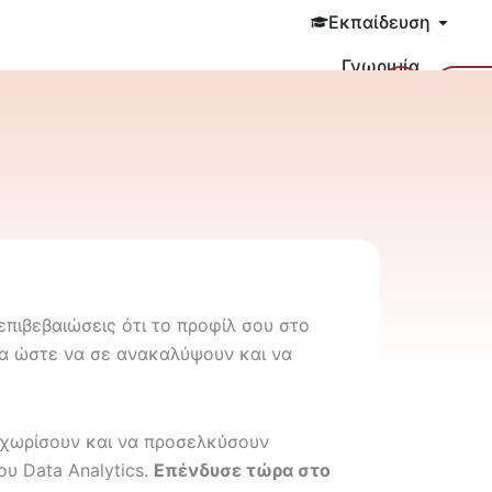
Open 
Εκπαίδευση
Γνωριμία
Cart
Σύν
Blog
Επικοινωνία
επιβεβαιώσεις ότι το προφίλ σου στο
ία ώστε να σε ανακαλύψουν και να
ξεχωρίσουν και να προσελκύσουν
ου Data Analytics.
Επένδυσε τώρα στο