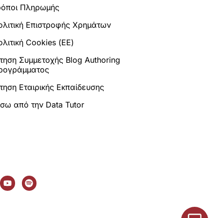
ρόποι Πληρωμής
ολιτική Επιστροφής Χρημάτων
λιτική Cookies (ΕΕ)
ίτηση Συμμετοχής Blog Authoring
ρογράμματος
ίτηση Εταιρικής Εκπαίδευσης
ίσω από την Data Tutor
Y
S
o
p
u
o
t
t
u
i