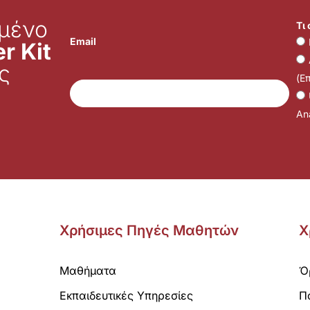
μένο
Τι
Email
r Kit
ς
(Ε
Ana
Χρήσιμες Πηγές Μαθητών
Χ
Μαθήματα
Ό
Εκπαιδευτικές Υπηρεσίες
Π