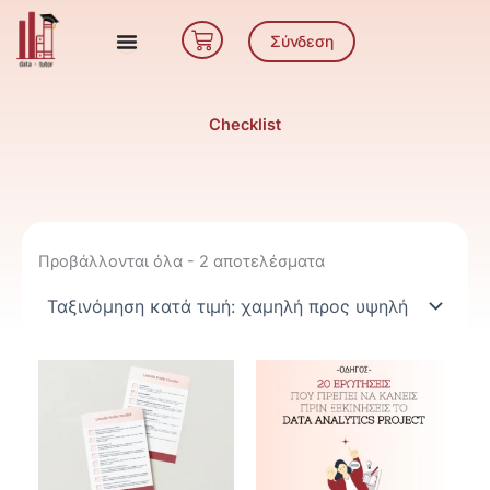
Μετάβαση
Cart
στο
Σύνδεση
περιεχόμενο
Checklist
Sorted
by
Προβάλλονται όλα - 2 αποτελέσματα
price:
low
to
high