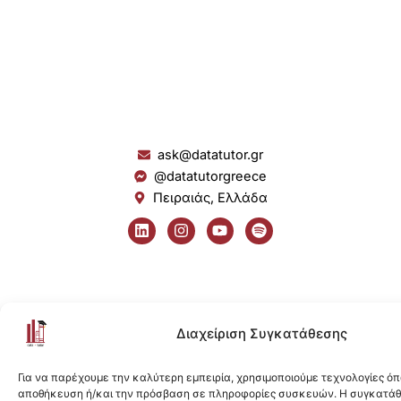
ask@datatutor.gr
@datatutorgreece
Πειραιάς, Ελλάδα
L
I
Y
S
i
n
o
p
n
s
u
o
k
t
t
t
e
a
u
i
d
g
b
f
i
r
e
y
n
a
Διαχείριση Συγκατάθεσης
m
Για να παρέχουμε την καλύτερη εμπειρία, χρησιμοποιούμε τεχνολογίες όπ
αποθήκευση ή/και την πρόσβαση σε πληροφορίες συσκευών. Η συγκατάθε