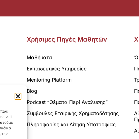
Χρήσιμες Πηγές Μαθητών
Χ
Μαθήματα
Ό
Εκπαιδευτικές Υπηρεσίες
Π
Mentoring Platform
Τ
Blog
Π
Analytics.
Podcast “Θέματα Περί Ανάλυσης”
Πο
 όπως
Συμβουλές Εταιρικής Χρηματοδότησης
Α
ευών. Η
Π
αστούμε
Πληροφορίες και Αίτηση Υποτροφίας
ναδικά
Α
 της