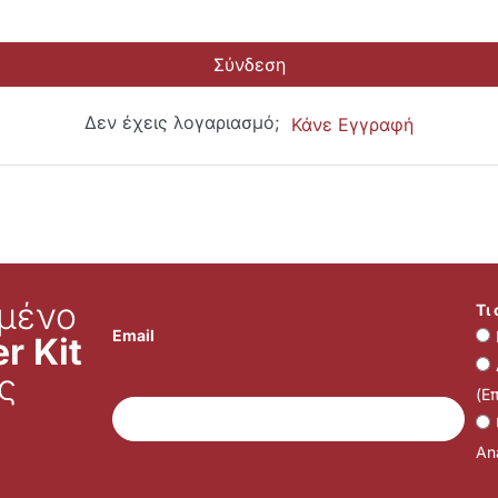
Σύνδεση
Δεν έχεις λογαριασμό;
Κάνε Εγγραφή
μένο
Τι
Email
r Kit
ς
(Ε
Ana