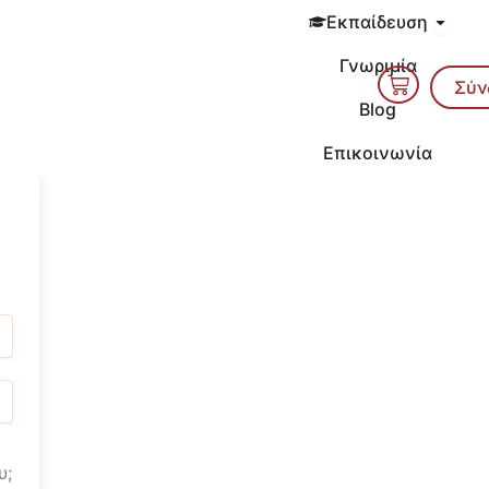
Open 
Εκπαίδευση
Γνωριμία
Cart
Σύν
Blog
Επικοινωνία
υ;