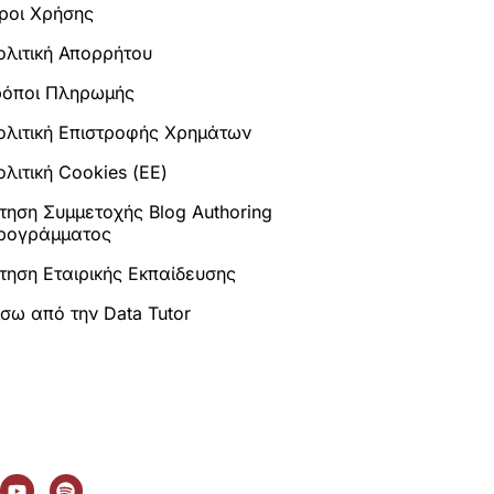
ροι Χρήσης
ολιτική Απορρήτου
ρόποι Πληρωμής
ολιτική Επιστροφής Χρημάτων
λιτική Cookies (ΕΕ)
ίτηση Συμμετοχής Blog Authoring
ρογράμματος
ίτηση Εταιρικής Εκπαίδευσης
ίσω από την Data Tutor
Y
S