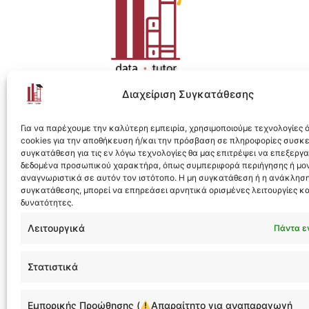
Διαχείριση Συγκατάθεσης
Η ολοκληρωμένη e-learning λύση για Data 
Για να παρέχουμε την καλύτερη εμπειρία, χρησιμοποιούμε τεχνολογίες
cookies για την αποθήκευση ή/και την πρόσβαση σε πληροφορίες συσκ
συγκατάθεση για τις εν λόγω τεχνολογίες θα μας επιτρέψει να επεξεργ
δεδομένα προσωπικού χαρακτήρα, όπως συμπεριφορά περιήγησης ή μο
αναγνωριστικά σε αυτόν τον ιστότοπο. Η μη συγκατάθεση ή η ανάκληση
συγκατάθεσης, μπορεί να επηρεάσει αρνητικά ορισμένες λειτουργίες κα
Designed & Developed by
Flare
δυνατότητες.
Λειτουργικά
Πάντα ε
Στατιστικά
ask@da
Εμπορικής Προώθησης (
Απαραίτητο για αναπαραγωγή