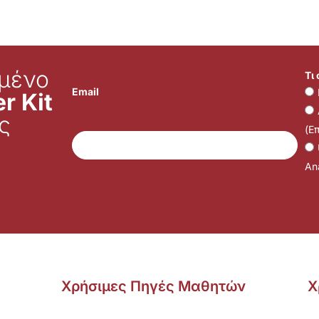
μένο
Τι
Email
r Kit
ς
(Ε
Ana
Χρήσιμες Πηγές Μαθητών
Χ