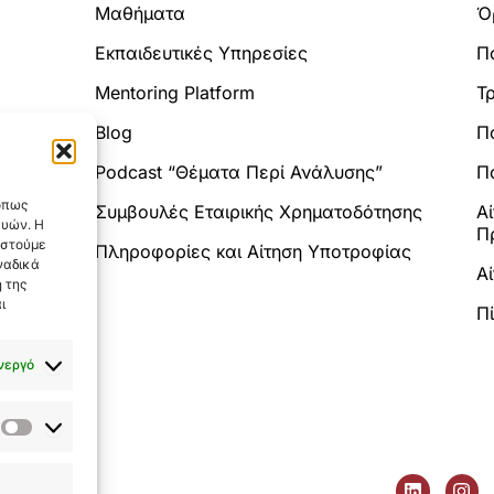
Μαθήματα
Ό
Εκπαιδευτικές Υπηρεσίες
Π
Mentoring Platform
Τ
Blog
Π
Analytics.
Podcast “Θέματα Περί Ανάλυσης”
Πο
 όπως
Συμβουλές Εταιρικής Χρηματοδότησης
Α
ευών. Η
Π
αστούμε
Πληροφορίες και Αίτηση Υποτροφίας
ναδικά
Α
 της
ι
Π
νεργό
Στατιστικά
L
I
tatutor.gr