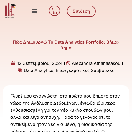
Μετάβαση
Cart
στο
Σύνδεση
περιεχόμενο
Πώς Δημιουργώ Το Data Analytics Portfolio: Βήμα-
Βήμα
12 Σεπτεμβρίου, 2024
Alexandra Athanasakou
Data Analytics
,
Επαγγελματικές Συμβουλές
Γλυκέ μου αναγνώστη, στα πρώτα μου βήματα στον
χώρο της Ανάλυσης Δεδομένων, ένιωθα ιδιαίτερα
ενθουσιασμένη για τον νέο κύκλο σπουδών μου,
αλλά και λίγο ανήσυχη. Παρά το γεγονός ότι το
αντικείμενο ήταν νέο για μένα, η διαδικασία της
μάθησης ήταν κάτι που ήδη γνώριζα καλά. Οι