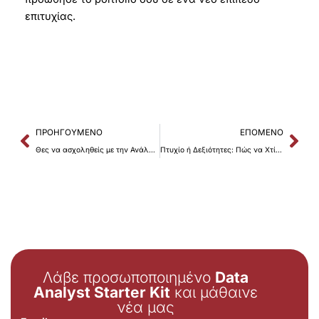
επιτυχίας.
Prev
Nex
ΠΡΟΗΓΟΎΜΕΝΟ
ΕΠΌΜΕΝΟ
Θες να ασχοληθείς με την Ανάλυση Δεδομένων; 4 λόγοι να μην το κάνεις!
Πτυχίο ή Δεξιότητες: Πώς να Χτίσεις την Καριέρα σου
Λάβε προσωποποιημένο
Data
Analyst Starter Kit
και μάθαινε
νέα μας