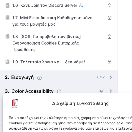
Κάνε Join τον Discord Server
Mini Εκπαιδευτική Καθόδηγηση μόνο
για τους μαθητές μας
[SOS: Για προβολή των βίντεο]
Ενεργοποίηση Cookies Εμπορικής
Προώθησης
Τελευταία λόγια και… ξεκινάμε!
Εισαγωγή
0/12
Color Accessibility
0/8
Διαχείριση Συγκατάθεσης
Color Palette
0/5
Για να παρέχουμε την καλύτερη εμπειρία, χρησιμοποιούμε τεχνολογίες
Basic Visuals
0/17
cookies για την αποθήκευση ή/και την πρόσβαση σε πληροφορίες συσκ
συγκατάθεση για τις εν λόγω τεχνολογίες θα μας επιτρέψει να επεξεργ