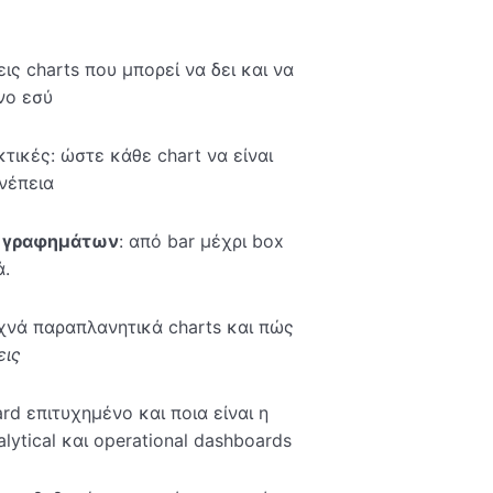
εις charts που μπορεί να δει και να
νο εσύ
τικές: ώστε κάθε chart να είναι
νέπεια
ς γραφημάτων
: από bar μέχρι box
ά.
υχνά παραπλανητικά charts και πώς
εις
ard επιτυχημένο και ποια είναι η
lytical και operational dashboards