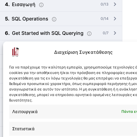
Εισαγωγή
0/13
SQL Operations
0/14
Get Started with SQL Querying
0/7
Filtering SQL Queries
0/13
Διαχείριση Συγκατάθεσης
Functions
0/6
Για να παρέχουμε την καλύτερη εμπειρία, χρησιμοποιούμε τεχνολογίες
cookies για την αποθήκευση ή/και την πρόσβαση σε πληροφορίες συσκ
Sorting and Aggregating Data
0/10
συγκατάθεση για τις εν λόγω τεχνολογίες θα μας επιτρέψει να επεξεργ
δεδομένα προσωπικού χαρακτήρα, όπως συμπεριφορά περιήγησης ή μο
αναγνωριστικά σε αυτόν τον ιστότοπο. Η μη συγκατάθεση ή η ανάκληση
Set Operations
0/6
συγκατάθεσης, μπορεί να επηρεάσει αρνητικά ορισμένες λειτουργίες κα
δυνατότητες.
Introduction to SQL Joins
0/6
Λειτουργικά
Πάντα ε
Τελικό Project (Προαιρετικό)
0/5
Στατιστικά
Επιπλέον Πηγές και Αξιολόγηση
0/6