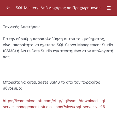
SQL Mastery: Από Αρχάριος σε Προχωρημένος
Τεχνικές Απαιτήσεις
Για την εύρυθμη παρακολούθηση αυτού του μαθήματος,
Καλωσόρισμα
0/11
είναι απαραίτητο να έχετε το SQL Server Management Studio
(SSMS) ή Azure Data Studio εγκατεστημένο στον υπολογιστή
Εισαγωγή του Μαθήματος “SQL Mastery: Από
σας.
Αρχάριος σε Προχωρημένος”
Τι είναι το “SQL Mastery” και γιατί αξίζει;
Γνωριμία με την καθοδηγήτρια
Μπορείτε να κατεβάσετε SSMS το από τον παρακάτω
σύνδεσμο:
Τεχνικές Απαιτήσεις
https://learn.microsoft.com/el-gr/sql/ssms/download-sql-
Προτεινόμενο Εβδομαδιαίο Πλάνο
00:46
server-management-studio-ssms?view=sql-server-ver16
Κανόνες Κοινότητας