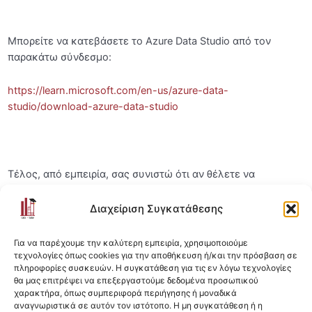
Κάνε Join τον Discord Server
Μπορείτε να κατεβάσετε το Azure Data Studio από τον
Mini Εκπαιδευτική Καθόδηγηση μόνο για τους
παρακάτω σύνδεσμο:
μαθητές μας
[SOS: Για προβολή των βίντεο] Ενεργοποίηση
https://learn.microsoft.com/en-us/azure-data-
Cookies Εμπορικής Προώθησης
studio/download-azure-data-studio
Τελευταία λόγια και… ξεκινάμε!
Αρχική Αξιολόγηση Γνώσεων
Τέλος, από εμπειρία, σας συνιστώ ότι αν θέλετε να
ασχοληθείτε σοβαρά με αυτό το εργαλείο, θα χρειαστείτε ο
Σχετικά με το Project του μαθήματος
0/3
υπολογιστής σας να έχει τα παρακάτω χαρακτηριστικά:
Διαχείριση Συγκατάθεσης
Προετοιμασία
0/6
>8 GB RAM
Για να παρέχουμε την καλύτερη εμπειρία, χρησιμοποιούμε
SSD Disk
τεχνολογίες όπως cookies για την αποθήκευση ή/και την πρόσβαση σε
Set Operations
0/7
πληροφορίες συσκευών. Η συγκατάθεση για τις εν λόγω τεχνολογίες
(Συνίσταται) Χώρο διαθέσιμο στον υπολογιστή σας >
θα μας επιτρέψει να επεξεργαστούμε δεδομένα προσωπικού
64 GB
Data Manipulation
0/18
χαρακτήρα, όπως συμπεριφορά περιήγησης ή μοναδικά
αναγνωριστικά σε αυτόν τον ιστότοπο. Η μη συγκατάθεση ή η