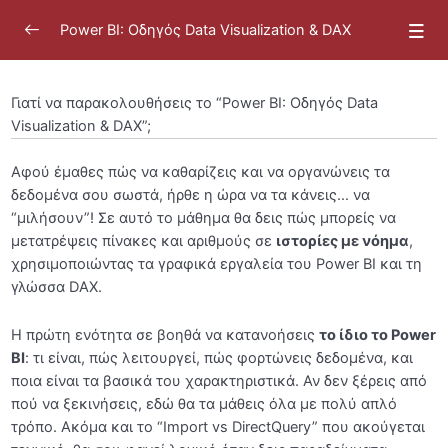
Power BI: Οδηγός Data Visualization & DAX
Γιατί να παρακολουθήσεις το “Power BI: Οδηγός Data
Visualization & DAX”;
Καλωσόρισμα
0/11
Αφού έμαθες πώς να καθαρίζεις και να οργανώνεις τα
δεδομένα σου σωστά, ήρθε η ώρα να τα κάνεις… να
Εισαγωγή του Μαθήματος “Power BI: Οδηγός Data
“μιλήσουν”! Σε αυτό το μάθημα θα δεις πώς μπορείς να
Visualization”
μετατρέψεις πίνακες και αριθμούς σε
ιστορίες με νόημα
,
χρησιμοποιώντας τα γραφικά εργαλεία του Power BI και τη
Γιατί να παρακολουθήσεις το “Power BI: Οδηγός
γλώσσα DAX.
Data Visualization & DAX”;
Γνωριμία με την καθοδηγήτρια
Η πρώτη ενότητα σε βοηθά να κατανοήσεις
το ίδιο το Power
BI
: τι είναι, πώς λειτουργεί, πώς φορτώνεις δεδομένα, και
Τεχνικές Απαιτήσεις
ποια είναι τα βασικά του χαρακτηριστικά. Αν δεν ξέρεις από
πού να ξεκινήσεις, εδώ θα τα μάθεις όλα με πολύ απλό
Προτεινόμενο Εβδομαδιαίο Πλάνο
τρόπο. Ακόμα και το “Import vs DirectQuery” που ακούγεται