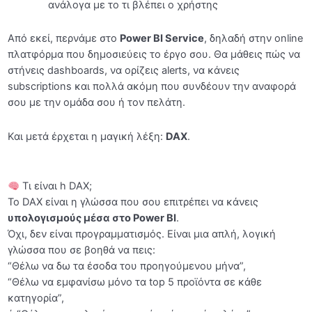
ανάλογα με το τι βλέπει ο χρήστης
Data Visualization
Από εκεί, περνάμε στο
Power BI Service
, δηλαδή στην online
Φιλτράρισμα Δεδομένων
0/17
πλατφόρμα που δημοσιεύεις το έργο σου. Θα μάθεις πώς να
στήνεις dashboards, να ορίζεις alerts, να κάνεις
DAX
0/25
subscriptions και πολλά ακόμη που συνδέουν την αναφορά
σου με την ομάδα σου ή τον πελάτη.
Calendar Table
0/4
Και μετά έρχεται η μαγική λέξη:
DAX
.
Power BI Service
0/16
Τελικό Project (Προαιρετικό)
0/6
Τι είναι h DAX;
Το DAX είναι η γλώσσα που σου επιτρέπει να κάνεις
Επιπλέον Πηγές και Αξιολόγηση
0/8
υπολογισμούς μέσα στο Power BI
.
Όχι, δεν είναι προγραμματισμός. Είναι μια απλή, λογική
γλώσσα που σε βοηθά να πεις:
“Θέλω να δω τα έσοδα του προηγούμενου μήνα”,
“Θέλω να εμφανίσω μόνο τα top 5 προϊόντα σε κάθε
κατηγορία”,