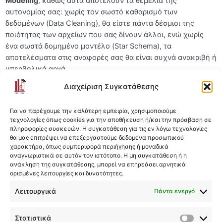
Modeling
, καθώς αυτά αποτελούν τα θεμέλια της
αυτονομίας σας: χωρίς τον σωστό καθαρισμό των
δεδομένων (Data Cleaning), θα είστε πάντα δέσμιοι της
ποιότητας των αρχείων που σας δίνουν άλλοι, ενώ χωρίς
ένα σωστά δομημένο μοντέλο (Star Schema), τα
αποτελέσματα στις αναφορές σας θα είναι συχνά ανακριβή ή
υπερβολικά αργά.
Διαχείριση Συγκατάθεσης
Μαθαίνοντας πρώτα αυτά τα δύο, σταματάτε να εξαρτάστε
από το IT για την προετοιμασία των δεδομένων και
Για να παρέχουμε την καλύτερη εμπειρία, χρησιμοποιούμε
διασφαλίζετε ότι οι υπολογισμοί DAX που θα γράψετε
τεχνολογίες όπως cookies για την αποθήκευση ή/και την πρόσβαση σε
αργότερα θα είναι απλοί και αξιόπιστοι, αντί να προσπαθείτε
πληροφορίες συσκευών. Η συγκατάθεση για τις εν λόγω τεχνολογίες
θα μας επιτρέψει να επεξεργαστούμε δεδομένα προσωπικού
απελπισμένα να “διορθώσετε” με κώδικα ένα προβληματικό
χαρακτήρα, όπως συμπεριφορά περιήγησης ή μοναδικά
υπόβαθρο.
αναγνωριστικά σε αυτόν τον ιστότοπο. Η μη συγκατάθεση ή η
ανάκληση της συγκατάθεσης, μπορεί να επηρεάσει αρνητικά
ορισμένες λειτουργίες και δυνατότητες.
Στην ουσία, το Power Query σας δίνει την πρώτη ύλη και το
Modeling χτίζει τον σκελετό· αν αυτά τα δύο δεν είναι γερά,
Λειτουργικά
Πάντα ενεργό
η οπτικοποίηση θα είναι απλώς μια όμορφη εικόνα πάνω σε
λάθος νούμερα.
Στατιστικά