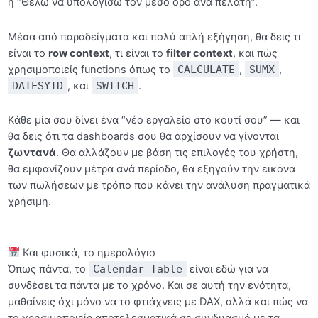
ή “Θέλω να υπολογίσω τον μέσο όρο ανά πελάτη”.
Μέσα από παραδείγματα και πολύ απλή εξήγηση, θα δεις τι
είναι το
row context
, τι είναι το
filter context
, και πώς
χρησιμοποιείς functions όπως το
CALCULATE
,
SUMX
,
DATESYTD
, και
SWITCH
.
Κάθε μία σου δίνει ένα “νέο εργαλείο στο κουτί σου” — και
θα δεις ότι τα dashboards σου θα αρχίσουν να γίνονται
ζωντανά
. Θα αλλάζουν με βάση τις επιλογές του χρήστη,
θα εμφανίζουν μέτρα ανά περίοδο, θα εξηγούν την εικόνα
των πωλήσεων με τρόπο που κάνει την ανάλυση πραγματικά
χρήσιμη.
Και φυσικά, το ημερολόγιο
Όπως πάντα, το
Calendar Table
είναι εδώ για να
συνδέσει τα πάντα με το χρόνο. Και σε αυτή την ενότητα,
μαθαίνεις όχι μόνο να το φτιάχνεις με DAX, αλλά και πώς να
το χρησιμοποιείς αποτελεσματικά σε συνδυασμό με τα