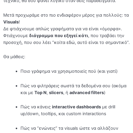
τεχνικό, θα σου φανεί λογικό όταν δεις παραδείγματα.
Κανόνες Κοινότητας
Κάνε Join τον Discord Server
Μετά προχωράμε στο πιο ενδιαφέρον μέρος για πολλούς: τα
Visuals
!
Mini Εκπαιδευτική Καθόδηγηση μόνο για τους
Δε φτιάχνουμε απλώς γραφήματα για να είναι «όμορφα».
μαθητές μας
Φτιάχνουμε
διάγραμμα που εξηγεί κάτι
, που τραβάει την
προσοχή, που σου λέει “κοίτα εδώ, αυτό είναι το σημαντικό”.
[SOS: Για προβολή των βίντεο] Ενεργοποίηση
Cookies Εμπορικής Προώθησης
Θα μάθεις:
Τελευταία λόγια και… ξεκινάμε!
Ποιο γράφημα να χρησιμοποιείς πού (και γιατί)
Αρχική Αξιολόγηση Γνώσεων
Πώς να φιλτράρεις σωστά τα δεδομένα σου (ακόμα
Σχετικά με το Project του μαθήματος
0/5
και με
Top N
,
slicers
, ή
advanced filters
)
Εισαγωγή
0/16
Πώς να κάνεις
interactive dashboards
με drill
up/down, tooltips, και custom interactions
Βασικά Γραφήματα
0/25
Πώς να “ενώνεις” τα visuals ώστε να αλλάζουν
Απλές και πιο Προχωρημένες τεχνικές
0/22