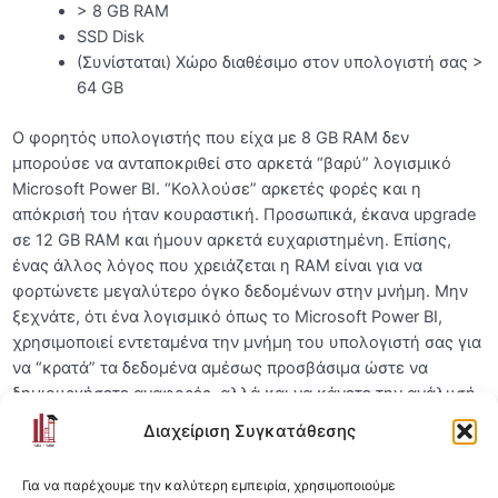
Κανόνες Κοινότητας
> 8 GB RAM
SSD Disk
Κάνε Join τον Discord Server
(Συνίσταται) Χώρο διαθέσιμο στον υπολογιστή σας >
64 GB
Mini Εκπαιδευτική Καθόδηγηση μόνο για τους
μαθητές μας
Ο φορητός υπολογιστής που είχα με 8 GB RAM δεν
[SOS: Για προβολή των βίντεο] Ενεργοποίηση
μπορούσε να ανταποκριθεί στο αρκετά “βαρύ” λογισμικό
Cookies Εμπορικής Προώθησης
Microsoft Power BI. “Κολλούσε” αρκετές φορές και η
απόκρισή του ήταν κουραστική. Προσωπικά, έκανα upgrade
Τελευταία λόγια και… ξεκινάμε!
σε 12 GB RAM και ήμουν αρκετά ευχαριστημένη. Επίσης,
ένας άλλος λόγος που χρειάζεται η RAM είναι για να
Αρχική Αξιολόγηση Γνώσεων
φορτώνετε μεγαλύτερο όγκο δεδομένων στην μνήμη. Μην
ξεχνάτε, ότι ένα λογισμικό όπως το Microsoft Power BI,
Σχετικά με το Project του μαθήματος
0/5
χρησιμοποιεί εντεταμένα την μνήμη του υπολογιστή σας για
να “κρατά” τα δεδομένα αμέσως προσβάσιμα ώστε να
Εισαγωγή
0/16
δημιουργήσετε αναφορές, αλλά και να κάνετε την ανάλυσή
σας μέσω των αναφορών.
Διαχείριση Συγκατάθεσης
Βασικά Γραφήματα
0/25
Απλές και πιο Προχωρημένες τεχνικές
Για να παρέχουμε την καλύτερη εμπειρία, χρησιμοποιούμε
0/22