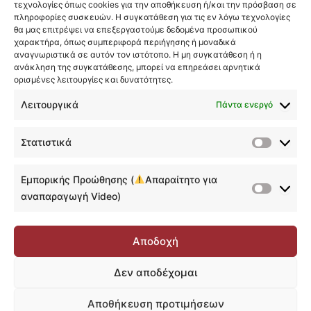
τεχνολογίες όπως cookies για την αποθήκευση ή/και την πρόσβαση σε
Data Visualization
πληροφορίες συσκευών. Η συγκατάθεση για τις εν λόγω τεχνολογίες
Προηγούμενο
Επόμενο
θα μας επιτρέψει να επεξεργαστούμε δεδομένα προσωπικού
Φιλτράρισμα Δεδομένων
0/17
χαρακτήρα, όπως συμπεριφορά περιήγησης ή μοναδικά
αναγνωριστικά σε αυτόν τον ιστότοπο. Η μη συγκατάθεση ή η
0%
Ολοκληρωμένο
ανάκληση της συγκατάθεσης, μπορεί να επηρεάσει αρνητικά
DAX
0/25
Ολοκλήρωση
ορισμένες λειτουργίες και δυνατότητες.
Λειτουργικά
Calendar Table
Πάντα ενεργό
0/4
Power BI Service
0/16
Στατιστικά
Στατιστ
Τελικό Project (Προαιρετικό)
0/6
Εμπορικής Προώθησης (
Απαραίτητο για
Εμπορικ
αναπαραγωγή Video)
Επιπλέον Πηγές και Αξιολόγηση
0/8
Προώθη
(
Αποδοχή
Απαραίτ
για
Δεν αποδέχομαι
αναπαρ
Video)
Αποθήκευση προτιμήσεων