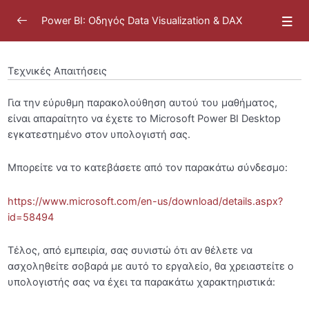
Power BI: Οδηγός Data Visualization & DAX
Τεχνικές Απαιτήσεις
Για την εύρυθμη παρακολούθηση αυτού του μαθήματος,
Καλωσόρισμα
0/11
είναι απαραίτητο να έχετε το Microsoft Power BI Desktop
εγκατεστημένο στον υπολογιστή σας.
Εισαγωγή του Μαθήματος “Power BI: Οδηγός Data
Visualization”
Μπορείτε να το κατεβάσετε από τον παρακάτω σύνδεσμο:
Γιατί να παρακολουθήσεις το “Power BI: Οδηγός
https://www.microsoft.com/en-us/download/details.aspx?
Data Visualization & DAX”;
id=58494
Γνωριμία με την καθοδηγήτρια
Τέλος, από εμπειρία, σας συνιστώ ότι αν θέλετε να
Τεχνικές Απαιτήσεις
ασχοληθείτε σοβαρά με αυτό το εργαλείο, θα χρειαστείτε ο
υπολογιστής σας να έχει τα παρακάτω χαρακτηριστικά:
Προτεινόμενο Εβδομαδιαίο Πλάνο